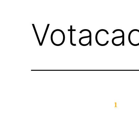
Votaca
1